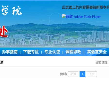
此页面上的内容需要较新版本的 Adob
办事指南
|
下载专区
|
专业认证
|
课程思政
|
实验室安全
理
当前位置
共0条
上页
1
下页